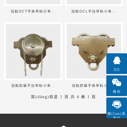
冠航GCT手推單軌行車...
冠航GCL手拉單軌小車...
QQ
冠航防爆手拉單軌小車...
冠航防爆手推單軌小車...
微信
當(dāng)前是
1
頁
共
4
條
1
頁
聯(lián)系
電話